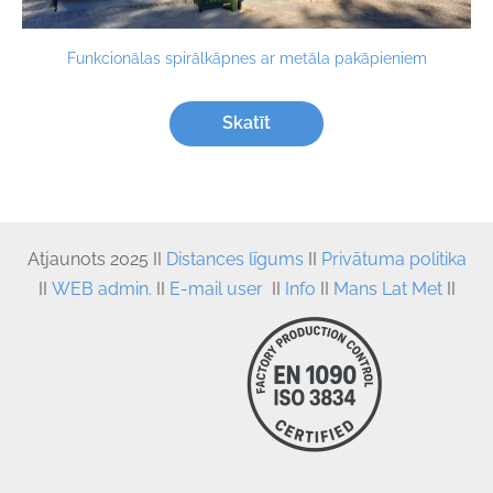
Funkcionālas spirālkāpnes ar metāla pakāpieniem
Skatīt
Atjaunots
 2025 II 
Distances līgums
 II
Privātuma politika
II
WEB admin.
II
E-mail user
II
Info
II
Mans Lat Met
II