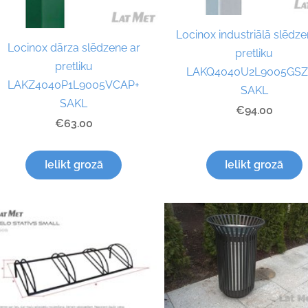
Locinox industriālā slēdze
Locinox dārza slēdzene ar
pretliku
pretliku
LAKQ4040U2L9005GS
LAKZ4040P1L9005VCAP+
SAKL
SAKL
€94.00
€63.00
Ielikt grozā
Ielikt grozā