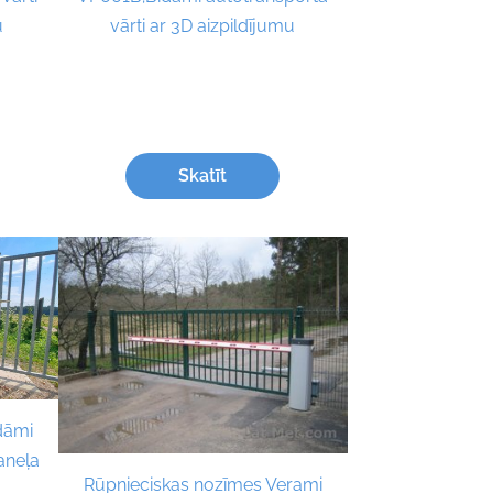
u
vārti ar 3D aizpildījumu
Skatīt
dāmi
paneļa
Rūpnieciskas nozīmes Verami