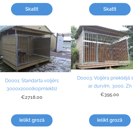
Skatīt
Skatīt
D0003; Voljēra priekšējā 
D0001; Standarta voljērs
ar durvīm, 3000, Zn
3000x2000(kopmlekts)
€395.00
€2718.00
Ielikt grozā
Ielikt grozā