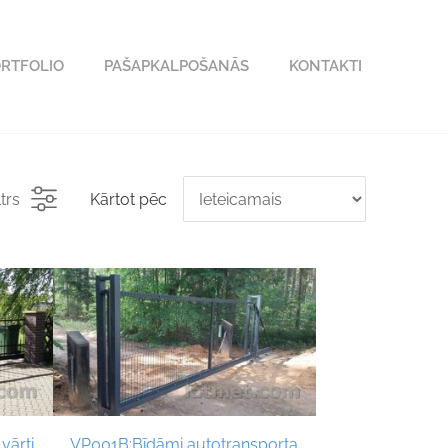
RTFOLIO
PAŠAPKALPOŠANĀS
KONTAKTI
ltrs
Kārtot pēc
vārti
VP001B;Bīdāmi autotransporta