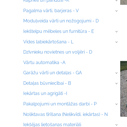
Kāpnes un pandusi -K
›
Pagalma vārti, barjeras - V
›
Moduļveida vārti un nožogojumi - D
Iekštelpu mēbeles un furnitūra - E
›
Vides labiekārtošana - L
›
Dzīvnieku novietnes un voljēri - D
Vārtu automatika -A
Garāžu vārti un detaļas - GA
›
Detaļas būvniecībai - B
›
Iekārtas un agrigāti -I
Pakalpojumi un montāžas darbi - P
›
Noliktavas tīrīšana (Nelikvīdi, iekārtas) - N
Iekšējas lietošanas materiāli
›