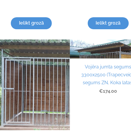
Ielikt grozā
Ielikt grozā
Vojēra jumta segum
3300x2500 (Trapecvei
segums ZN, Koka lata
€174.00