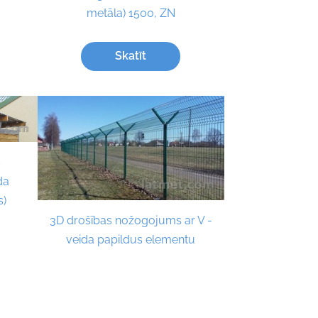
metāla) 1500, ZN
Skatīt
s
da
s)
3D drošības nožogojums ar V -
veida papildus elementu