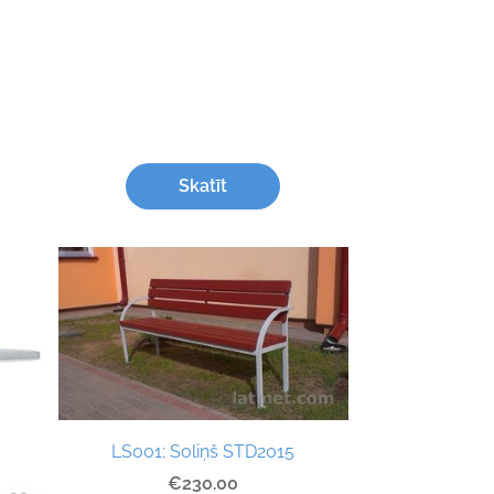
Skatīt
LS001; Soliņš STD2015
€230.00