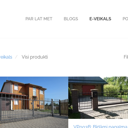
PAR LAT MET
BLOGS
E-VEIKALS
PO
eikals
Visi produkti
Fi
VP003B; Bīdāmi pagalma 