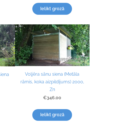
Ielikt grozā
Voljēra sānu siena (Metāla
siena
rāmis, koka aizpildījums) 2000,
Zn
€346.00
Ielikt grozā