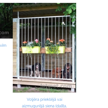
rvīm
Voljēra priekšējā vai
aizmugurējā siena (dalīta,