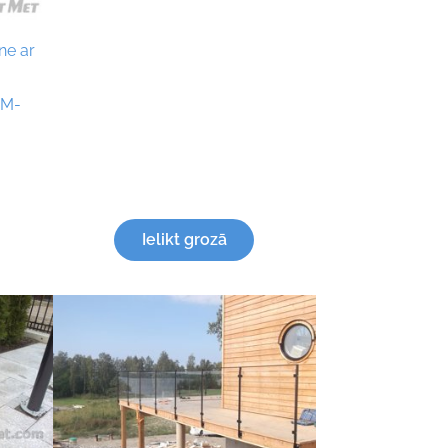
ne ar
ZM-
Ielikt grozā