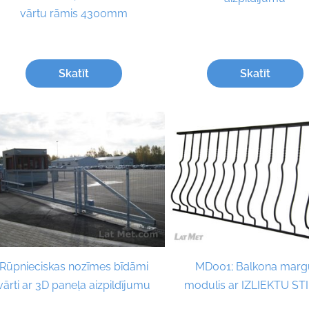
vārtu rāmis 4300mm
Skatīt
Skatīt
Rūpnieciskas nozīmes bīdāmi
MD001; Balkona marg
vārti ar 3D paneļa aizpildījumu
modulis ar IZLIEKTU ST