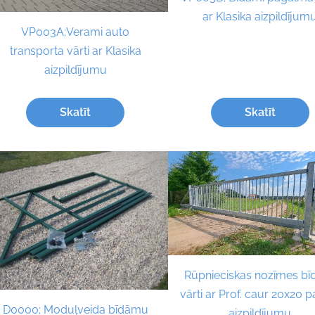
ar Klasika aizpildījum
VP003A;Verami auto
transporta vārti ar Klasika
aizpildījumu
Skatīt
Skatīt
Rūpnieciskas nozīmes bī
vārti ar Prof. caur 20x20 
D0000; Moduļveida bīdāmu
aizpildījumu