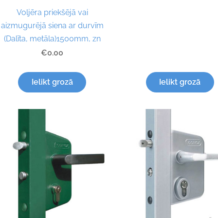
Voljēra priekšējā vai
aizmugurējā siena ar durvīm
(Dalīta, metāla)1500mm, zn
€0.00
Ielikt grozā
Ielikt grozā