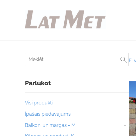
E-v
Pārlūkot
Visi produkti
Īpašais piedāvājums
Balkoni un margas - M
›