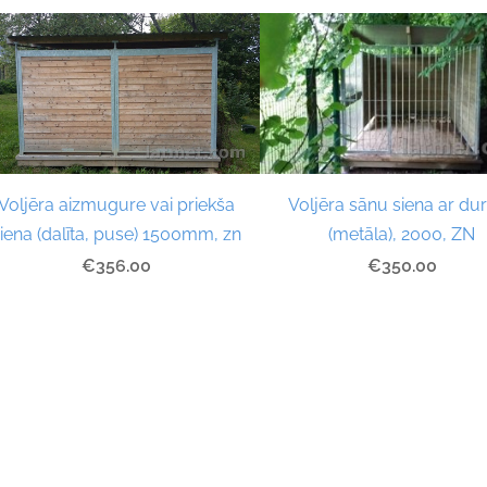
Voljēra sānu siena ar du
Voljēra aizmugure vai priekša
(metāla), 2000, ZN
iena (dalīta, puse) 1500mm, zn
€350.00
€356.00