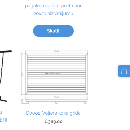
pagalma vārti ar prof. caur.
20x20 aizpildījumu
Skatīt
u
D0002; Voljera koka grīda
IENI
€389.00