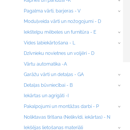
Kāpnes un pandusi -K
›
Pagalma vārti, barjeras - V
›
Moduļveida vārti un nožogojumi - D
Iekštelpu mēbeles un furnitūra - E
›
Vides labiekārtošana - L
›
Dzīvnieku novietnes un voljēri - D
Vārtu automatika -A
Garāžu vārti un detaļas - GA
›
Detaļas būvniecībai - B
›
Iekārtas un agrigāti -I
Pakalpojumi un montāžas darbi - P
›
Noliktavas tīrīšana (Nelikvīdi, iekārtas) - N
Iekšējas lietošanas materiāli
›