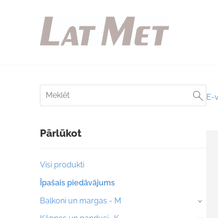
E-v
Pārlūkot
Visi produkti
Īpašais piedāvājums
Balkoni un margas - M
›