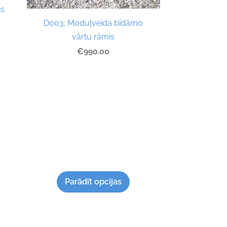
is
D003; Moduļveida bīdāmo
vārtu rāmis
€990.00
Parādīt opcijas