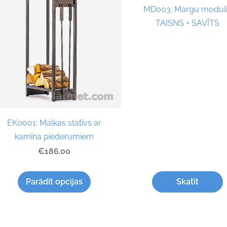
MD003; Margu modul
TAISNS + SAVĪTS
EK0001: Malkas statīvs ar
kamīna piederumiem
€186.00
Parādīt opcijas
Skatīt