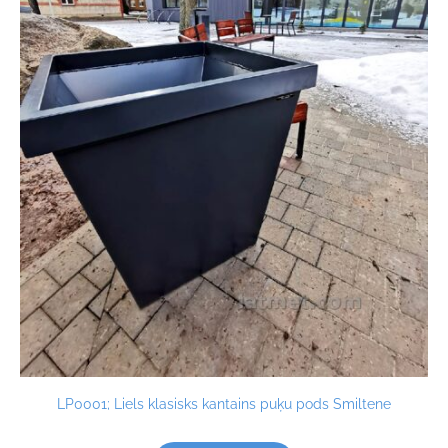
LP0001; Liels klasisks kantains puķu pods Smiltene