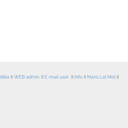
itika
II
WEB admin.
II
E-mail user
II
Info
II
Mans Lat Met
II