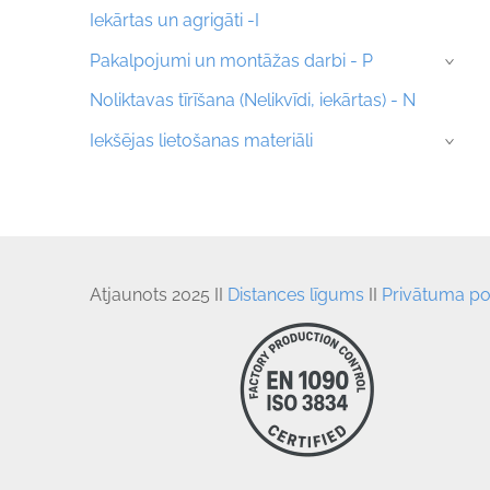
Iekārtas un agrigāti -I
Pakalpojumi un montāžas darbi - P
›
Noliktavas tīrīšana (Nelikvīdi, iekārtas) - N
Iekšējas lietošanas materiāli
›
Atjaunots
 2025 II 
Distances līgums
 II
Privātuma pol