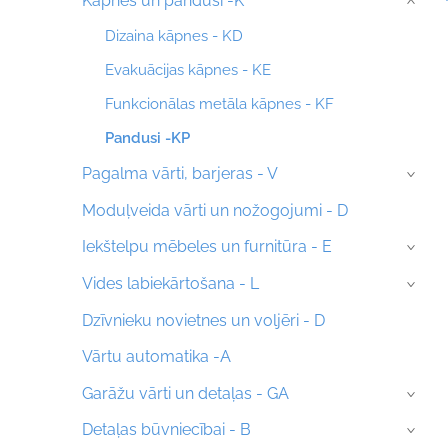
Kāpnes un pandusi -K
›
Dizaina kāpnes - KD
Evakuācijas kāpnes - KE
Funkcionālas metāla kāpnes - KF
Pandusi -KP
Pagalma vārti, barjeras - V
›
Moduļveida vārti un nožogojumi - D
Iekštelpu mēbeles un furnitūra - E
›
Vides labiekārtošana - L
›
Dzīvnieku novietnes un voljēri - D
Vārtu automatika -A
Garāžu vārti un detaļas - GA
›
Detaļas būvniecībai - B
›