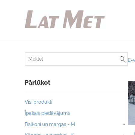
E-v
Pārlūkot
Visi produkti
Īpašais piedāvājums
Balkoni un margas - M
›