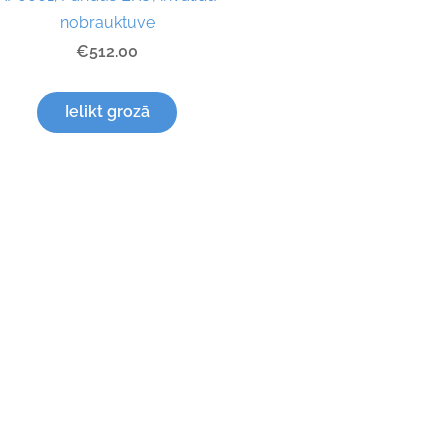
nobrauktuve
€512.00
Ielikt grozā