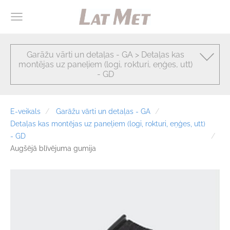
Garāžu vārti un detaļas - GA > Detaļas kas
montējas uz paneļiem (logi, rokturi, eņģes, utt)
- GD
E-veikals
Garāžu vārti un detaļas - GA
Detaļas kas montējas uz paneļiem (logi, rokturi, eņģes, utt)
- GD
Augšējā blīvējuma gumija