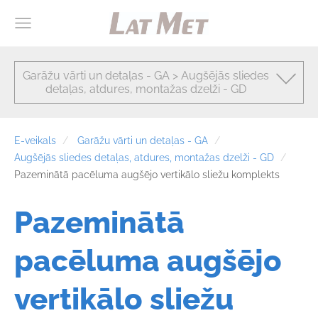
Garāžu vārti un detaļas - GA > Augšējās sliedes
detaļas, atdures, montažas dzelži - GD
E-veikals
Garāžu vārti un detaļas - GA
Augšējās sliedes detaļas, atdures, montažas dzelži - GD
Pazeminātā pacēluma augšējo vertikālo sliežu komplekts
Pazeminātā
pacēluma augšējo
vertikālo sliežu