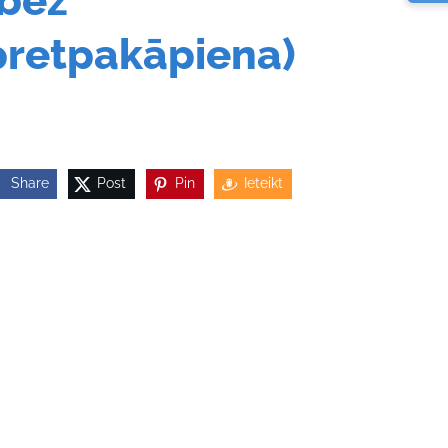
(bez
pretpakāpiena)
Share
Post
Pin
Ieteikt