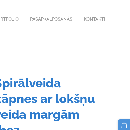
RTFOLIO
PAŠAPKALPOŠANĀS
KONTAKTI
)
Spirālveida
kāpnes ar lokšņu
veida margām