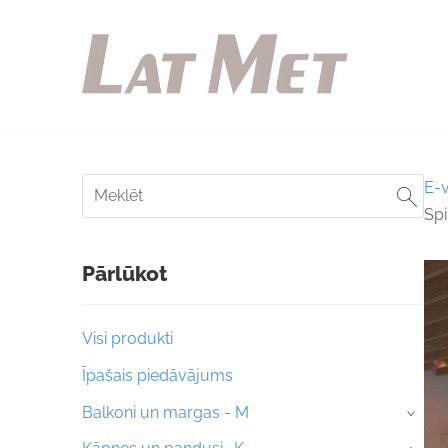
E-v
Spi
Pārlūkot
Visi produkti
Īpašais piedāvājums
Balkoni un margas - M
›