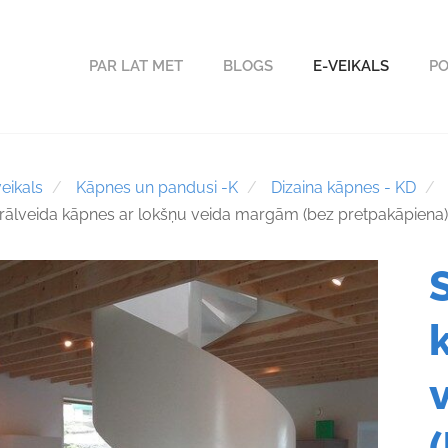
PAR LAT MET
BLOGS
E-VEIKALS
PO
eikals
Kāpnes un pandusi -K
Dizaina kāpnes - KD
rālveida kāpnes ar lokšņu veida margām (bez pretpakāpiena