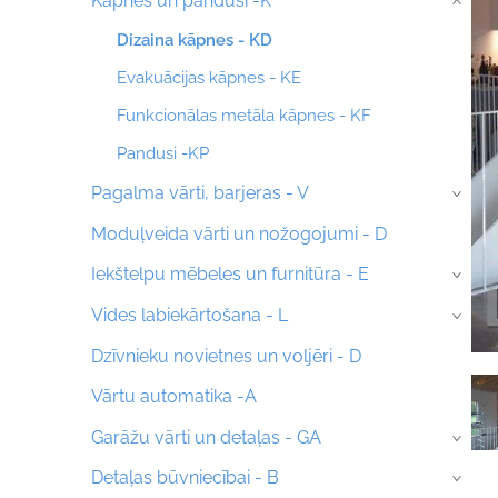
Kāpnes un pandusi -K
›
Dizaina kāpnes - KD
Evakuācijas kāpnes - KE
Funkcionālas metāla kāpnes - KF
Pandusi -KP
Pagalma vārti, barjeras - V
›
Moduļveida vārti un nožogojumi - D
Iekštelpu mēbeles un furnitūra - E
›
Vides labiekārtošana - L
›
Dzīvnieku novietnes un voljēri - D
Vārtu automatika -A
Garāžu vārti un detaļas - GA
›
Detaļas būvniecībai - B
›