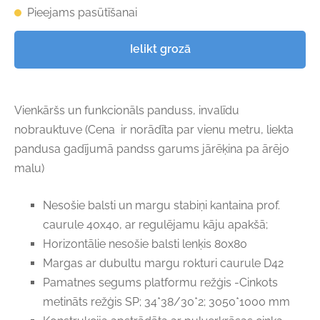
Pieejams pasūtīšanai
Ielikt grozā
Vienkāršs un funkcionāls panduss, invalīdu
nobrauktuve (Cena ir norādīta par vienu metru, liekta
pandusa gadījumā pandss garums jārēķina pa ārējo
malu)
Nesošie balsti un margu stabiņi kantaina prof.
caurule 40x40, ar regulējamu kāju apakšā;
Horizontālie nesošie balsti lenķis 80x80
Margas ar dubultu margu rokturi caurule D42
Pamatnes segums platformu režģis -Cinkots
metināts režģis SP; 34*38/30*2; 3050*1000 mm