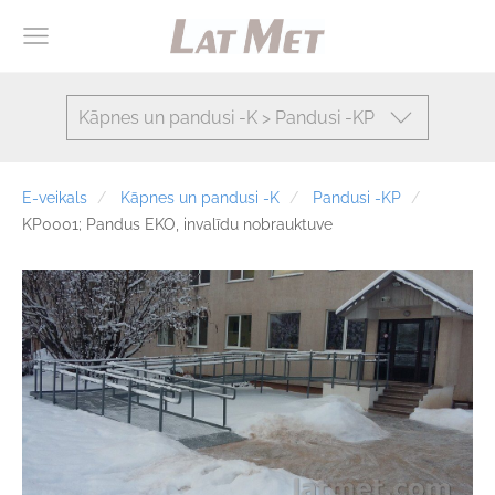
Kāpnes un pandusi -K > Pandusi -KP
E-veikals
Kāpnes un pandusi -K
Pandusi -KP
KP0001; Pandus EKO, invalīdu nobrauktuve