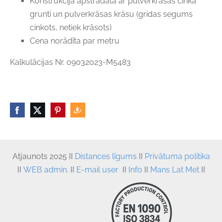
Konstrukcija apstrādāta ar pulverkrāsas cinka
grunti un pulverkrāsas krāsu (gridas segums
cinkots, netiek krāsots)
Cena norādīta par metru
Kalkulācijas Nr. 09032023-M5483
Atjaunots
 2025 II 
Distances līgums
 II
Privātuma politika
II
WEB admin.
II
E-mail user
II
Info
II
Mans Lat Met
II